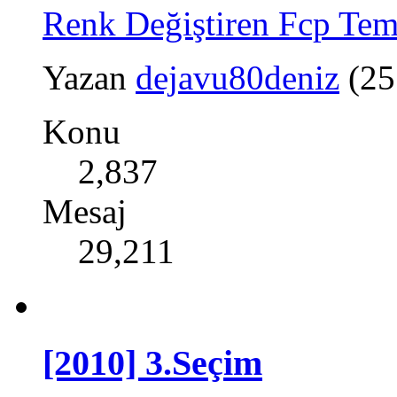
Renk Değiştiren Fcp Tema
Yazan
dejavu80deniz
(25
Konu
2,837
Mesaj
29,211
[2010] 3.Seçim