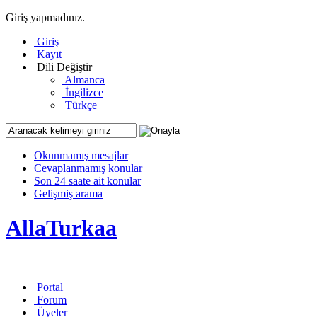
Giriş yapmadınız.
Giriş
Kayıt
Dili Değiştir
Almanca
İngilizce
Türkçe
Okunmamış mesajlar
Cevaplanmamış konular
Son 24 saate ait konular
Gelişmiş arama
AllaTurkaa
Portal
Forum
Üyeler