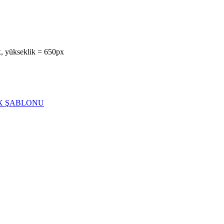
x, yükseklik = 650px
EX ŞABLONU