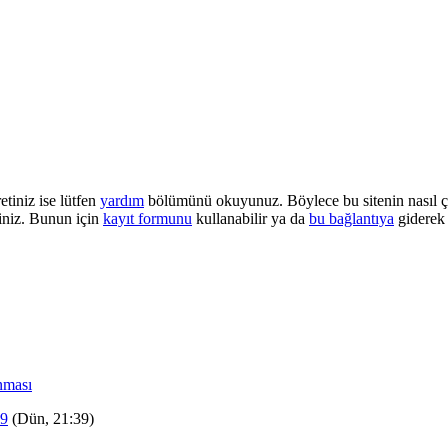
etiniz ise lütfen
yardım
bölümünü okuyunuz. Böylece bu sitenin nasıl çalı
iniz. Bunun için
kayıt formunu
kullanabilir ya da
bu bağlantıya
giderek 
nması
19
(Dün, 21:39)