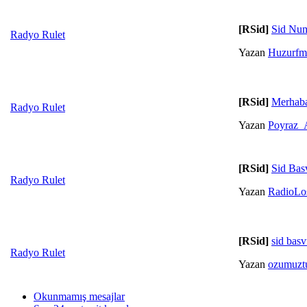
[RSid]
Sid Num
Radyo Rulet
Yazan
Huzurf
[RSid]
Merhab
Radyo Rulet
Yazan
Poyraz_
[RSid]
Sid Bas
Radyo Rulet
Yazan
RadioLo
[RSid]
sid bas
Radyo Rulet
Yazan
ozumuztu
Okunmamış mesajlar