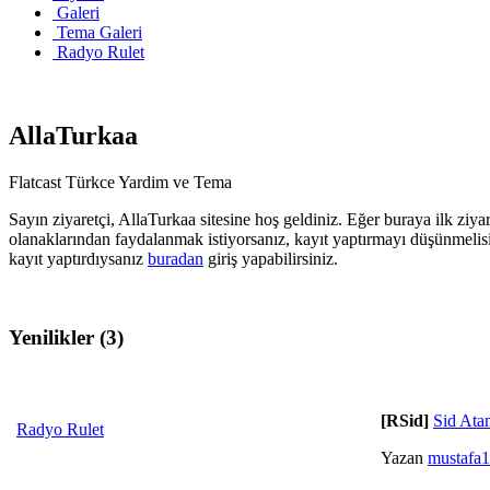
Galeri
Tema Galeri
Radyo Rulet
AllaTurkaa
Flatcast Türkce Yardim ve Tema
Sayın ziyaretçi, AllaTurkaa sitesine hoş geldiniz. Eğer buraya ilk ziyar
olanaklarından faydalanmak istiyorsanız, kayıt yaptırmayı düşünmelis
kayıt yaptırdıysanız
buradan
giriş yapabilirsiniz.
Yenilikler (3)
[RSid]
Sid Ata
Radyo Rulet
Yazan
mustafa