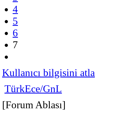
4
5
6
7
Kullanıcı bilgisini atla
TürkEce/GnL
[Forum Ablası]