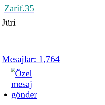
Zarif.35
Jüri
Mesajlar: 1,764