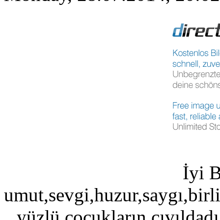
İyi 
umut,sevgi,huzur,saygı,birli
yüzlü çocukların cıvıldadı