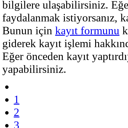
bilgilere ulaşabilirsiniz. E
faydalanmak istiyorsanız, k
Bunun için
kayıt formunu
k
giderek kayıt işlemi hakkında
Eğer önceden kayıt yaptırd
yapabilirsiniz.
1
2
3