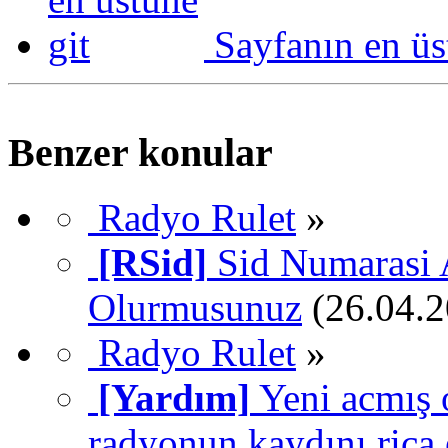
Sayfanın en üs
Benzer konular
Radyo Rulet
»
[RSid]
Sid Numarasi 
Olurmusunuz
(26.04.2
Radyo Rulet
»
[Yardım]
Yeni acmış
radyonun kaydını rica