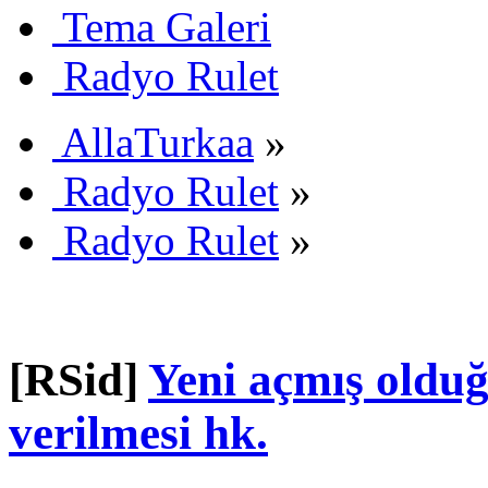
Tema Galeri
Radyo Rulet
AllaTurkaa
»
Radyo Rulet
»
Radyo Rulet
»
[RSid]
Yeni açmış oldu
verilmesi hk.