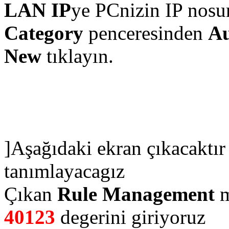
LAN IP
ye PCnizin IP nosu
Category
penceresinden
Au
New
tıklayın.
]Aşağıdaki ekran çıkacaktır
tanımlayacagız
Çıkan
Rule Management
m
40123
degerini giriyoruz