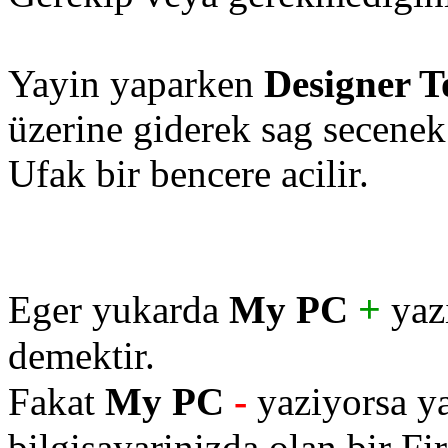
Yayin yaparken
Designer T
üzerine giderek sag secenek
Ufak bir bencere acilir.
+
Eger yukarda
My PC
yazi
demektir.
-
Fakat
My PC
yaziyorsa ya
bilgisayarinizda olan bir Fir