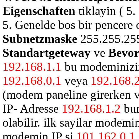
Eigenschaften
tiklayin ( 5.
5. Genelde bos bir pencere o
Subnetzmaske
255.255.255
Standartgeteway
ve
Bevor
192.168.1.1
bu modeminizin 
192.168.0.1
veya
192.168.2
(modem paneline girerken v
IP- Adresse
192.168.1.2
bun
olabilir. ilk sayilar modemin
modemin IP si
101.162.0.1