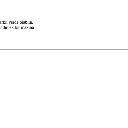
klı yerde olabilir.
endırcek bir makına