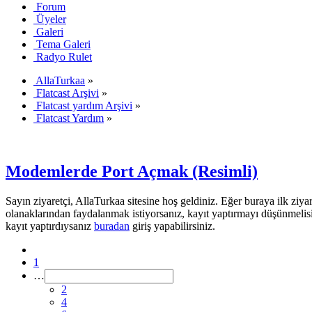
Forum
Üyeler
Galeri
Tema Galeri
Radyo Rulet
AllaTurkaa
»
Flatcast Arşivi
»
Flatcast yardım Arşivi
»
Flatcast Yardım
»
Modemlerde Port Açmak (Resimli)
Sayın ziyaretçi, AllaTurkaa sitesine hoş geldiniz. Eğer buraya ilk ziyar
olanaklarından faydalanmak istiyorsanız, kayıt yaptırmayı düşünmelis
kayıt yaptırdıysanız
buradan
giriş yapabilirsiniz.
1
…
2
4