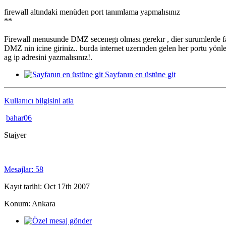
firewall altındaki menüden port tanımlama yapmalısınız
**
Firewall menusunde DMZ secenegı olması gerekır , dier surumlerde far
DMZ nin icine giriniz.. burda internet uzerınden gelen her portu yönl
ag ip adresini yazmalısınız!.
Sayfanın en üstüne git
Kullanıcı bilgisini atla
bahar06
Stajyer
Mesajlar: 58
Kayıt tarihi: Oct 17th 2007
Konum: Ankara