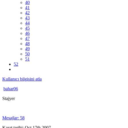
40
41
42
43
44
45
46
47
48
49
50
51
52
Kullanıcı bilgisini atla
bahar06
Stajyer
Mesajlar: 58
Kayıt tarihi: Oct 17th 2007